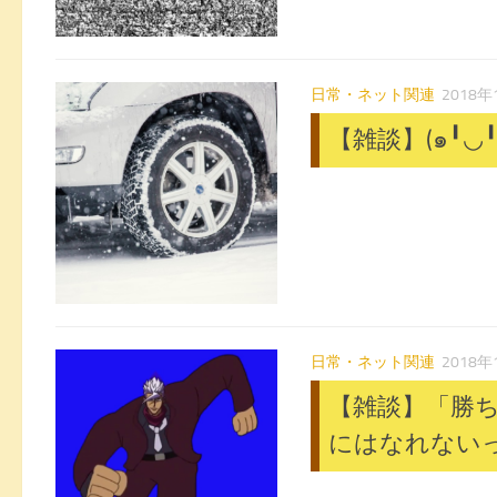
日常・ネット関連
2018年
【雑談】(๑╹◡
日常・ネット関連
2018年
【雑談】「勝ち
にはなれないっ･