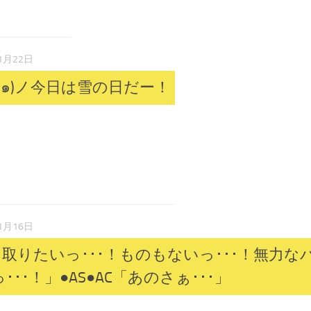
1月22日
╹๑)ノ今日は雪の日だー！
1月16日
取りたいっ･･･！ものもないっ･･･！無力な
･･！」●AS●AC「あのさぁ･･･」