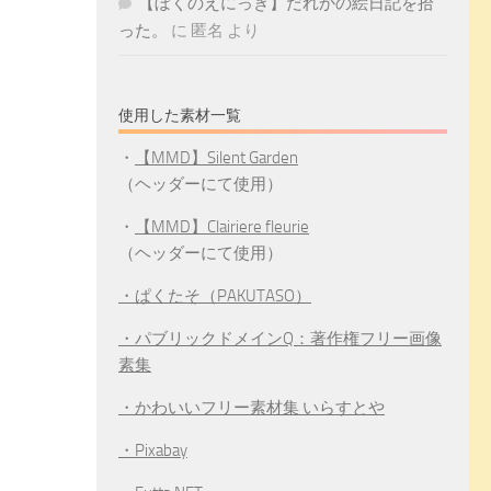
【ぼくのえにっき】だれかの絵日記を拾
った。
に
匿名
より
使用した素材一覧
・
【MMD】Silent Garden
（ヘッダーにて使用）
・
【MMD】Clairiere fleurie
（ヘッダーにて使用）
・ぱくたそ（PAKUTASO）
・パブリックドメインQ：著作権フリー画像
素集
・かわいいフリー素材集 いらすとや
・Pixabay