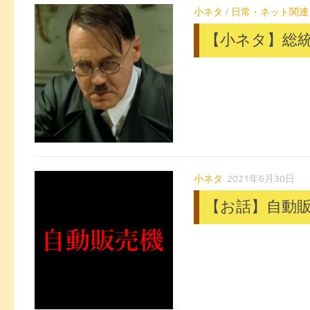
小ネタ
/
日常・ネット関連
【小ネタ】総
小ネタ
2021年6月30日
【お話】自動