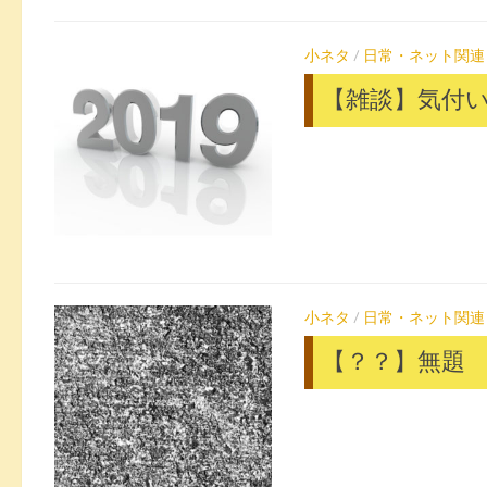
小ネタ
/
日常・ネット関連
【雑談】気付い
小ネタ
/
日常・ネット関連
【？？】無題