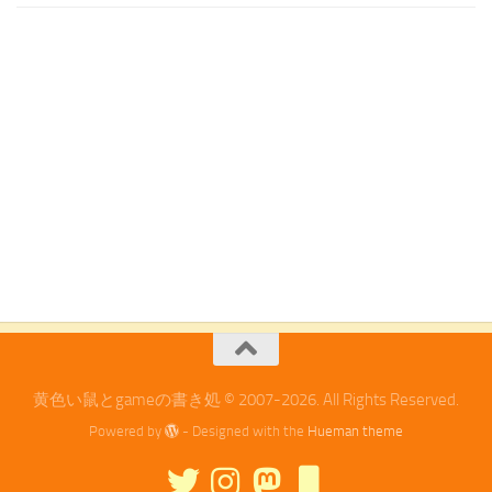
黄色い鼠とgameの書き処 © 2007-2026. All Rights Reserved.
Powered by
- Designed with the
Hueman theme