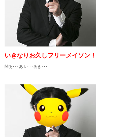
いきなりお久しフリーメイソン！
関あ･･･あｋ･･･あき･･･