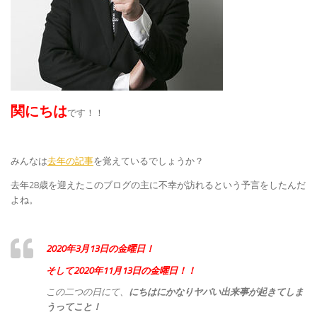
関にちは
です！！
みんなは
去年の記事
を覚えているでしょうか？
去年28歳を迎えたこのブログの主に不幸が訪れるという予言をしたんだ
よね。
2020年3月13日の金曜日！
そして2020年11月13日の金曜日！！
この二つの日にて、
にちはにかなりヤバい出来事が起きてしま
うってこと！