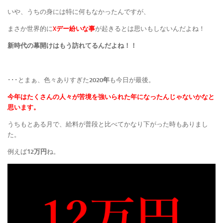
いや、うちの身には特に何もなかったんですが、
まさか世界的に
Xデー紛いな事
が起きるとは思いもしないんだよね！
新時代の幕開けはもう訪れてるんだよね！！
･･･とまぁ、色々ありすぎた
2020年
も今日が最後。
今年はたくさんの人々が苦境を強いられた年になったんじゃないかなと
思います。
うちもとある月で、給料が普段と比べてかなり下がった時もありまし
た。
例えば
12万円
ね。