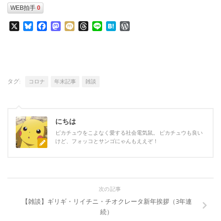
WEB拍手
0
X
Bluesky
Facebook
Mastodon
Mixi
Threads
Line
Hatena
WordPress
タグ:
コロナ
年末記事
雑談
にちは
ピカチュウをこよなく愛する社会電気鼠。 ピカチュウも良い
けど、フォッコとサンゴにゃんもええぞ！
次の記事
【雑談】ギリギ・リイチニ・チオクレータ新年挨拶（3年連
続）