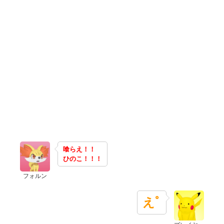
喰らえ！！
ひのこ！！！
フォルン
えﾟ