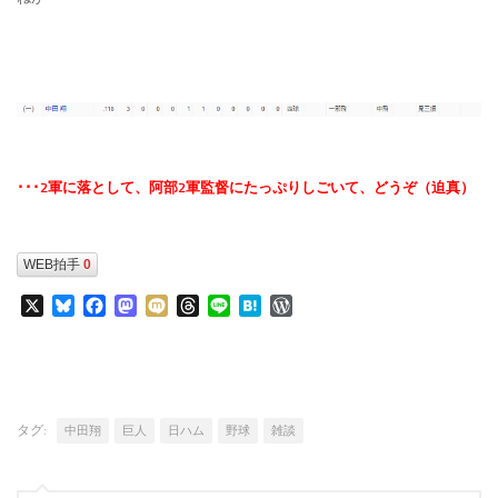
･･･2軍に落として、阿部2軍監督にたっぷりしごいて、どうぞ（迫真）
WEB拍手
0
X
Bluesky
Facebook
Mastodon
Mixi
Threads
Line
Hatena
WordPress
タグ:
中田翔
巨人
日ハム
野球
雑談