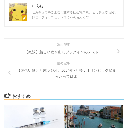
にちは
ピカチュウをこよなく愛する社会電気鼠。 ピカチュウも良い
けど、フォッコとサンゴにゃんもええぞ！
次の記事
【雑談】新しい吹き出しプラグインのテスト
前の記事
【黄色い鼠と月末ラジオ】2021年7月号：オリンピック始ま
ったってばよ
おすすめ