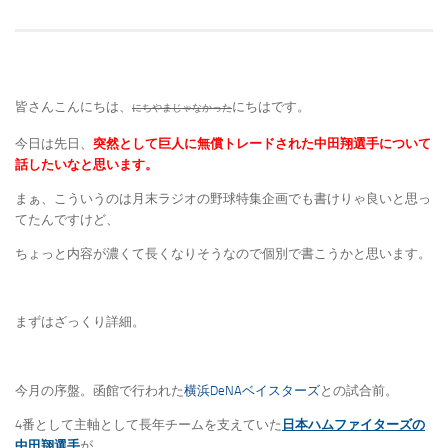
皆さんこんにちは、
にちはです。
にちやまじゃなかった
今日は先日、
突然として巨人に無償トレードされた中田翔選手について
話したいなと思います。
まぁ、こういうのは月末ラジオの野球特集企画でも書けりゃ良いと思っ
てたんですけど、
ちょっと内容が濃くて長くなりそうなので個別で書こうかと思います。
まずはざっくり詳細。
今月の序盤。函館で行われた
横浜DeNAベイスターズ
との試合前。
4番として主軸として長年チームを支えていた
日本ハムファイターズの
中田翔選手
が、