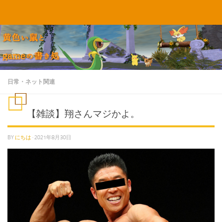
コンテンツへスキップ
日常・ネット関連
【雑談】翔さんマジかよ。
BY
にちは
·
2021年8月30日