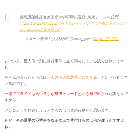
長嶋茂雄終身名誉監督が中田翔を激励…東京ドームを訪問
https://t.co/2SP61TESwf
#巨人
#ジャイアンツ
#読売ジャイアンツ
pic.twitter.com/rOwyfCzLuT
— スポーツ報知 巨人取材班 (@hochi_giants)
August 22, 2021
とはいえ、
巨人側は別に暴行事件に全く関与している訳では無い
です
し、
翔さんが入ったからには
一人の巨人の選手として守る
、という行動して
いる訳ですし、
一流でプライドも高い選手が無償トレードという形で出された
訳なんで
すから、
アレコレして歓迎しようとするのは当然の行動だと思います。
ただ、その選手の不祥事をなぁなぁで片付けるのは何か違うんですよ
ね。