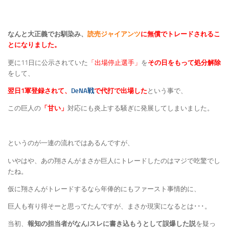
なんと大正義でお馴染み、
読売ジャイアンツ
に無償でトレードされるこ
とになりました。
更に11日に公示されていた
「出場停止選手」
を
その日をもって処分解除
をして、
翌日1軍登録されて、
DeNA戦
で代打で出場した
という事で、
この巨人の
「甘い」
対応にも炎上する騒ぎに発展してしまいました。
というのが一連の流れではあるんですが、
いやはや、あの翔さんがまさか巨人にトレードしたのはマジで吃驚でし
たね。
仮に翔さんがトレードするなら年俸的にもファースト事情的に、
巨人も有り得そーと思ってたんですが、まさか現実になるとは･･･。
当初、
報知の担当者がなんJスレに書き込もうとして誤爆した説
を疑っ