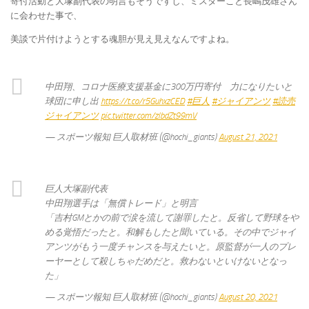
寄付活動と大塚副代表の明言もそうですし、ミスターこと長嶋茂雄さん
に会わせた事で、
美談で片付けようとする魂胆が見え見えなんですよね。
中田翔、コロナ医療支援基金に300万円寄付 力になりたいと
球団に申し出
https://t.co/r5GuhxzCED
#巨人
#ジャイアンツ
#読売
ジャイアンツ
pic.twitter.com/zlbdZt99mV
— スポーツ報知 巨人取材班 (@hochi_giants)
August 21, 2021
巨人大塚副代表
中田翔選手は「無償トレード」と明言
「吉村GMとかの前で涙を流して謝罪したと。反省して野球をや
める覚悟だったと。和解もしたと聞いている。その中でジャイ
アンツがもう一度チャンスを与えたいと。原監督が一人のプレ
ーヤーとして殺しちゃだめだと。救わないといけないとなっ
た」
— スポーツ報知 巨人取材班 (@hochi_giants)
August 20, 2021