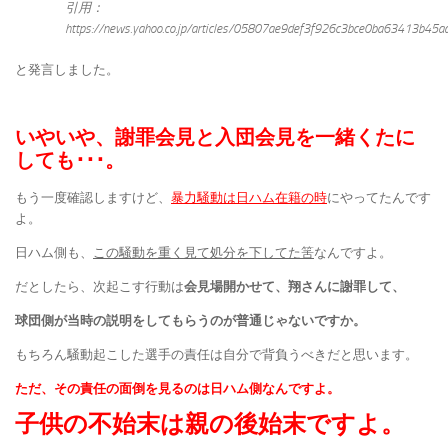
引用：
https://news.yahoo.co.jp/articles/05807ae9def3f926c3bce0ba63413b45a
と発言しました。
いやいや、謝罪会見と入団会見を一緒くたに
しても･･･。
もう一度確認しますけど、
暴力騒動は日ハム在籍の時
にやってたんです
よ。
日ハム側も、
この騒動を重く見て処分を下してた筈
なんですよ。
だとしたら、次起こす行動は
会見場開かせて、翔さんに謝罪して、
球団側が当時の説明をしてもらうのが普通じゃないですか。
もちろん騒動起こした選手の責任は自分で背負うべきだと思います。
ただ、その責任の面倒を見るのは日ハム側なんですよ。
子供の不始末は親の後始末ですよ。