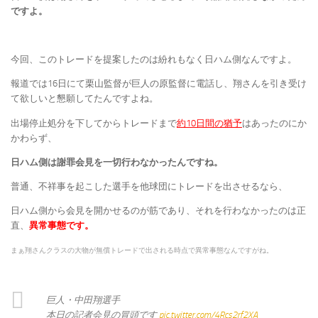
ですよ。
今回、このトレードを提案したのは紛れもなく日ハム側なんですよ。
報道では16日にて栗山監督が巨人の原監督に電話し、翔さんを引き受け
て欲しいと懇願してたんですよね。
出場停止処分を下してからトレードまで
約10日間の猶予
はあったのにか
かわらず、
日ハム側は謝罪会見を一切行わなかったんですね。
普通、不祥事を起こした選手を他球団にトレードを出させるなら、
日ハム側から会見を開かせるのが筋であり、それを行わなかったのは正
直、
異常事態です。
まぁ翔さんクラスの大物が無償トレードで出される時点で異常事態なんですがね。
巨人・中田翔選手
本日の記者会見の冒頭です
pic.twitter.com/4Rcs2rf2XA