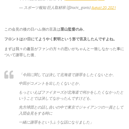
— スポーツ報知 巨人取材班 (@hochi_giants)
August 20, 2021
この会見の後の日ハム側の言及は
栗山監督のみ
。
フロントは27日にてようやく釈明という形で言及したんですよね。
まずは我々の趣旨がファンの方々の思いがちゃんと一致しなかった事に
ついて謝罪した後、
「今回に関しては決して北海道で謝罪をしたくないとか、
中田がコメントを出したくないとか、
もっといえばファイターズが北海道で何かをしたくなかったと
いうことでは決してなかったんですけども、
先方球団との話し合いの中で東京でジャイアンツの一員として
入団会見をする時に
一緒に謝罪をというふうな話になりました」