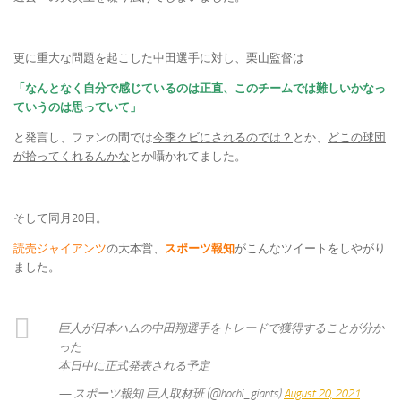
更に重大な問題を起こした中田選手に対し、栗山監督は
「なんとなく自分で感じているのは正直、このチームでは難しいかなっ
ていうのは思っていて」
と発言し、ファンの間では
今季クビにされるのでは？
とか、
どこの球団
が拾ってくれるんかな
とか囁かれてました。
そして同月20日。
読売ジャイアンツ
の大本営、
スポーツ報知
がこんなツイートをしやがり
ました。
巨人が日本ハムの中田翔選手をトレードで獲得することが分か
った
本日中に正式発表される予定
— スポーツ報知 巨人取材班 (@hochi_giants)
August 20, 2021