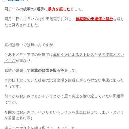
同チームの後輩のA選手に
暴力を振った
として、
同月11日にて日ハムは中田翔選手に対し、
無期限の出場停止処分
を科し
たと発表されました。
真相は最中では無いんですが、
とあるメディアでの報道では
成績不振によるストレス
と
その後輩とのい
ざこざ
が重なり、
感情が爆発して
後輩の顔面を殴る等
をして、
その日予定していた後輩の試合出場を回避せざるを得ない事態に陥った
そうです。
前々からおふざけとかイジリとかで度々炎上を繰り返していた中田選手
ですが、
今回のはおふざけ、イジリというラインを完全に超えてしまい（という
か普通に暴行罪）
過去一の大炎上を繰り広げてしまいました。