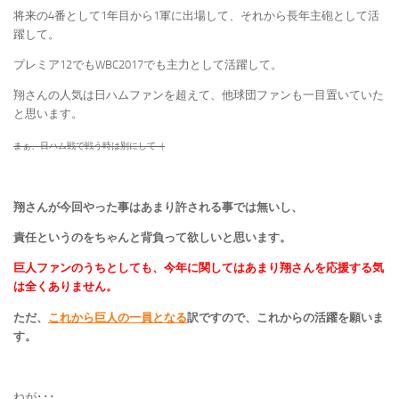
将来の4番として1年目から1軍に出場して、それから長年主砲として活
躍して。
プレミア12でもWBC2017でも主力として活躍して。
翔さんの人気は日ハムファンを超えて、他球団ファンも一目置いていた
と思います。
まぁ、日ハム戦で戦う時は別にして（
翔さんが今回やった事はあまり許される事では無いし、
責任というのをちゃんと背負って欲しいと思います。
巨人ファンのうちとしても、今年に関してはあまり翔さんを応援する気
は全くありません。
ただ、
これから巨人の一員となる
訳ですので、これからの活躍を願いま
す。
ねが･･･