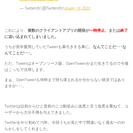
— Twitterrific (@Twitterrific)
January 19, 2023
これにより、
複数のクライアントアプリの開発が
一時停止
、または
終了
に追い込まれてしまいました。
うちが長年愛用していたTweenも幕引きする事に。
なんてことだ･･･な
んてことだ･･･。
ただ、Tweenはオープンソース版、OpenTweenがまだ生きてるので今後
はこっちで活用します。
まぁ、OpenTweenも何時まで持ち堪えれるか分からない状況ではあり
ますが･･･。
Twitterは以前からひと昔前のニコ動並みに改悪と言う改悪を重ねて、ユ
ーザーから大分不満を与えてきました。
Twitterをやり初めて15年。今回うちが見た中で間違いなく過去一のや
らかしをしてくれました。