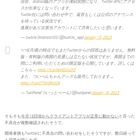
現在、Android版のアプリが凍結状態になり、Twitter APIにアクセ
スが出来なくなっています。
Twitter社には問い合わせ中で、返答もしくは公式のアナウンス
を待っている状況です。
進展があり次第当アカウントにて共有したいと思います。
— twitcle (Android/iOS) (@twitcle_app)
January 15, 2023
1/16(月)夜の時点でもまだTwitterからの回答はありません。無料
版・有料版の再開の見通しは立たない状況ですが、再開までの
間にご利用いただくための限定版を公開しています。詳しくは
こちら→
https://t.co/bpH92ix2FZ
また、ついぺんちゃんグッズも販売しております→
https://t.co/J7TW36Vt2N
— TwitPane(ついっとぺーん) (@twitpane)
January 16, 2023
そもそも
今月13日頃からクライアントアプリが正常に動かない
と言った
不具合が複数確認されたそうで。
開発者側もTwitterに不具合の問い合わせをしたそうですが、数日経って
も回答が得られず。