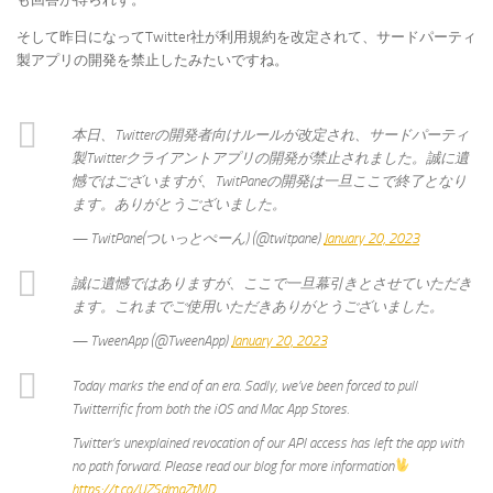
そして昨日になってTwitter社が利用規約を改定されて、サードパーティ
製アプリの開発を禁止したみたいですね。
本日、Twitterの開発者向けルールが改定され、サードパーティ
製Twitterクライアントアプリの開発が禁止されました。誠に遺
憾ではございますが、TwitPaneの開発は一旦ここで終了となり
ます。ありがとうございました。
— TwitPane(ついっとぺーん) (@twitpane)
January 20, 2023
誠に遺憾ではありますが、ここで一旦幕引きとさせていただき
ます。これまでご使用いただきありがとうございました。
— TweenApp (@TweenApp)
January 20, 2023
Today marks the end of an era. Sadly, we’ve been forced to pull
Twitterrific from both the iOS and Mac App Stores.
Twitter’s unexplained revocation of our API access has left the app with
no path forward. Please read our blog for more information
https://t.co/UZSdmqZtMD