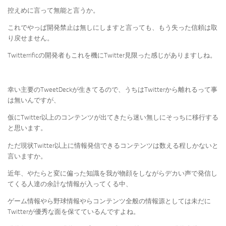
控えめに言って無能と言うか。
これでやっぱ開発禁止は無しにしますと言っても、もう失った信頼は取
り戻せません。
Twitterrificの開発者もこれを機にTwitter見限った感じがありますしね。
幸い主要のTweetDeckが生きてるので、うちはTwitterから離れるって事
は無いんですが、
仮にTwitter以上のコンテンツが出てきたら迷い無しにそっちに移行する
と思います。
ただ現状Twitter以上に情報発信できるコンテンツは数える程しかないと
言いますか。
近年、やたらと変に偏った知識を我が物顔をしながらデカい声で発信し
てくる人達の余計な情報が入ってくる中、
ゲーム情報やら野球情報やらコンテンツ全般の情報源としては未だに
Twitterが優秀な面を保てているんですよね。