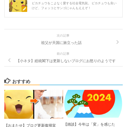
ピカチュウをこよなく愛する社会電気鼠。 ピカチュウも良い
けど、フォッコとサンゴにゃんもええぞ！
次の記事
祖父が天国に旅立った話
前の記事
【小ネタ】総統閣下は更新しないブログにお怒りのようです
おすすめ
【雑談】今年は「変」を感じた
【おまたせ】ブログ更新復帰宣