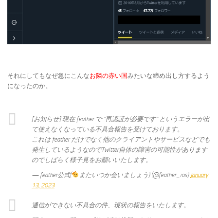
それにしてもなぜ急にこんな
お隣の赤い国
みたいな締め出し方するよう
になったのか。
[お知らせ] 現在 feather で “再認証が必要です” というエラーが出
て使えなくなっている不具合報告を受けております。
これは feather だけでなく他のクライアントやサービスなどでも
発生しているようなのでTwitter自体の障害の可能性があります
のでしばらく様子見をお願いいたします。
— feather公式(
またいつか会いましょう) (@feather_ios)
January
13, 2023
通信ができない不具合の件、現状の報告をいたします。