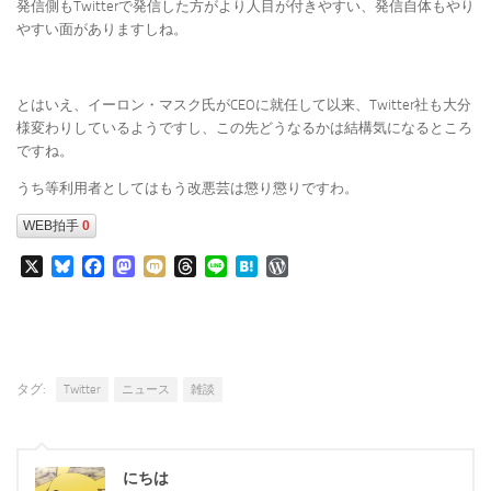
発信側もTwitterで発信した方がより人目が付きやすい、発信自体もやり
やすい面がありますしね。
とはいえ、イーロン・マスク氏がCEOに就任して以来、Twitter社も大分
様変わりしているようですし、この先どうなるかは結構気になるところ
ですね。
うち等利用者としてはもう改悪芸は懲り懲りですわ。
WEB拍手
0
X
Bluesky
Facebook
Mastodon
Mixi
Threads
Line
Hatena
WordPress
タグ:
Twitter
ニュース
雑談
にちは