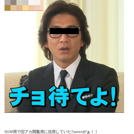
ROM用で旧アカ閲覧用に活用していたTweenがぁ！！