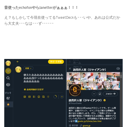
昔使ったechofonやらJanetterがぁぁぁ！！！
え？もしかして今現在使ってるTweetDeckも･･･いや、あれは公式だか
ら大丈夫･･･なは･･･ず･･････