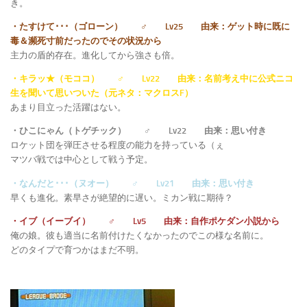
き。
・たすけて･･･（ゴローン） ♂ Lv25 由来：ゲット時に既に
毒＆瀕死寸前だったのでその状況から
主力の盾的存在。進化してから強さも倍。
・キラッ★（モココ） ♂ Lv22 由来：名前考え中に公式ニコ
生を聞いて思いついた（元ネタ：マクロスF）
あまり目立った活躍はない。
・ひこにゃん（トゲチック） ♂ Lv22 由来：思い付き
ロケット団を弾圧させる程度の能力を持っている（ぇ
マツバ戦では中心として戦う予定。
・なんだと･･･（ヌオー） ♂ Lv21 由来：思い付き
早くも進化。素早さが絶望的に遅い。ミカン戦に期待？
・イブ（イーブイ） ♂ Lv5 由来：自作ポケダン小説から
俺の娘。彼も適当に名前付けたくなかったのでこの様な名前に。
どのタイプで育つかはまだ不明。