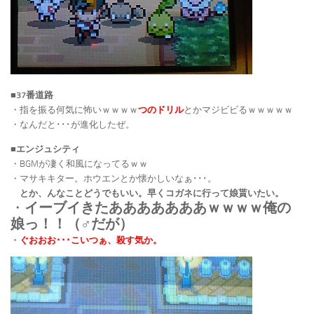
■37番道路
・指を振る何気に怖いｗｗｗｗ
つのドリル
とかマジビビるｗｗｗｗｗ
・なんだと･･･が進化したぜ。
■エンジュシティ
・BGMが凄く和風になってるｗｗ
・マサキキター。ホウエンとか懐かしいなぁ･･･。
とか、んなことどうでもいい。早くコガネに行って娘貰いたい。
・
イーブイきたあああああああｗｗｗｗ俺の
娘っ！！（♂だが）
・
ぐおおお･･･こいつぁ、殺す気か。