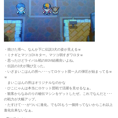
・焼けた塔へ。なんか下に伝説3犬の姿が見えるｗ
・ミナギとマツコDXキター。マツコ弱すぎワロタｗ
・思ったけどライバル戦のBGM結構良いよね。
・伝説の3犬が飛び立った。
・いざまいこはんの所へ･･･ってロケット団一人の弾圧が始まってるｗ
ｗ
まいこはんの所はオリジナルなのかな
・ひこにゃんは本当にロケット団戦で活躍を見せるなぁ。
・観客からなみのりの秘伝マシンをゲットしたぜ。これでなんだと･･･
の戦力が大幅アップ。
・たすけて･･･がついに進化。でもDSもう一個持ってないからこれ以上
進化出来ないなぁ。