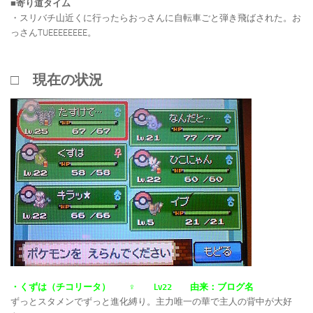
■寄り道タイム
・スリバチ山近くに行ったらおっさんに自転車ごと弾き飛ばされた。お
っさんTUEEEEEEEE。
□ 現在の状況
・くずは（チコリータ） ♀ Lv22 由来：ブログ名
ずっとスタメンでずっと進化縛り。主力唯一の華で主人の背中が大好