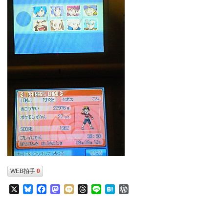
WEB拍手
0
X
Bluesky
Facebook
Mastodon
Mixi
Threads
Line
Hatena
WordPress