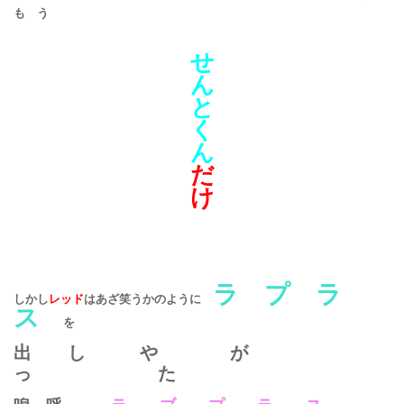
も う
せ
ん
と
く
ん
だ
け
ラ プ ラ
しかし
レッド
はあざ笑うかのように
ス
を
出 し や が
っ た