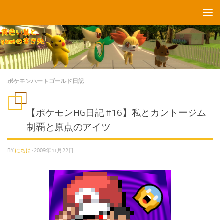
コンテンツへスキップ
ポケモンハートゴールド日記
【ポケモンHG日記 #16】私とカントージム
制覇と原点のアイツ
BY
にちは
·
2009年11月22日