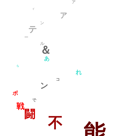
ア
イ
ア
ン
テ
ー
ル
＆
あ
ら
れ
コ
ン
ボ
で
戦
闘
不
能