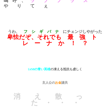
嗚 呼 、
ラ ブ プ ラ ス
や り て ぇ
うわ、
フ シ ギ バ ナ
にチェンジしやがった
卑怯だぞ、それでも 最 強 ト
レ ー ナ か ！ ？
Lv58の青い英雄
の凍える抵抗も虚しく
主人公の
お金
諸共
消 え 散 っ
た ・ ・ ・