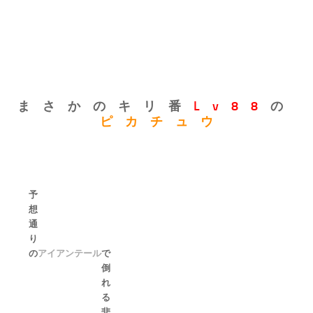
ま さ か の キ リ 番
L v 8 8
の
ピ カ チ ュ ウ
予
想
通
り
の
アイアンテール
で
倒
れ
る
悲