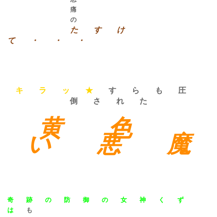
痛
の
た す け
て ・ ・ ・
キ ラ ッ ★
す ら も 圧
倒 さ れ た
黄 色
い 悪 魔
奇 跡 の 防 御 の 女 神 く ず
は
も