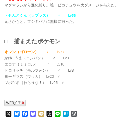
マグマラシから進化縛り。唯一ピカチュウを大ダメージを与えた。
・せんとくん（ラプラス） ♀ Lv58
元さかもと。フシギバナに無様に散った。
□ 捕まえたポケモン
オレン（ゴローン） ♀ Lv32
かゆ…うま（コンパン） ♂ Lv8
エコナ（ミミロル） ♂ Lv10
ドロリッチ（モルフォン） ♂ Lv8
ヨーギラス（ワッカ） Lv20 ♂
ツボツボ（わらうな！） Lv26 ♂
WEB拍手
0
X
Bluesky
Facebook
Mastodon
Mixi
Threads
Line
Hatena
WordPress