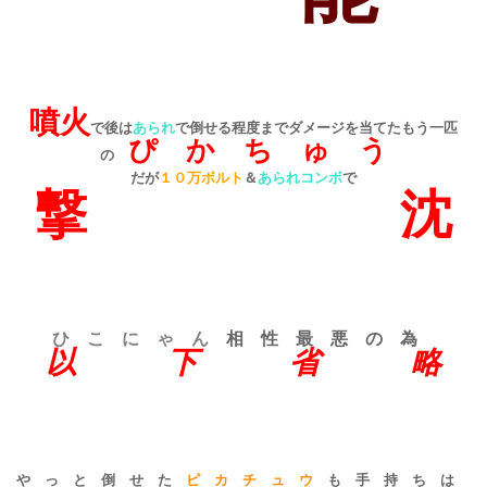
噴火
で後は
あられ
で倒せる程度までダメージを当てたもう一匹
ぴ か ち ゅ う
の
だが
１０万ボルト
＆
あられコンボ
で
撃 沈
ひ こ に ゃ ん
相 性 最 悪 の 為
以 下 省 略
や っ と 倒 せ た
ピ カ チ ュ ウ
も 手 持 ち は