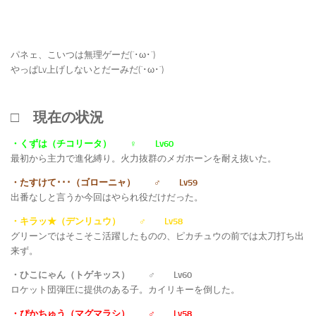
パネェ、こいつは無理ゲーだ(´･ω･`)
やっぱLv上げしないとだーみだ(´･ω･`)
□ 現在の状況
・くずは（チコリータ） ♀ Lv60
最初から主力で進化縛り。火力抜群のメガホーンを耐え抜いた。
・たすけて･･･（ゴローニャ） ♂ Lv59
出番なしと言うか今回はやられ役だけだった。
・キラッ★（デンリュウ） ♂ Lv58
グリーンではそこそこ活躍したものの、ピカチュウの前では太刀打ち出
来ず。
・ひこにゃん（トゲキッス） ♂ Lv60
ロケット団弾圧に提供のある子。カイリキーを倒した。
・ぴかちゅう（マグマラシ） ♂ Lv58