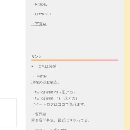
・Pixabay
・Futta.NET
・写真AC
リンク
■ にちは関係
・
Twitter
現在の活動拠点。
・
twilog＠nitiha（旧アカ）
・
twilog＠niti_ha（現アカ）
ツイートログはココで見れます。
・
質問箱
匿名質問募集。最近はサボってる。