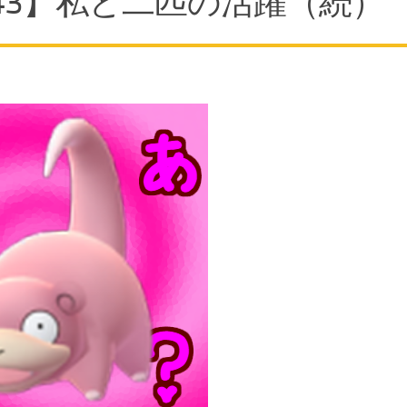
 #3】私と二匹の活躍（続）