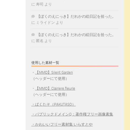
に
寿司
より
【ぼくのえにっき】だれかの絵日記を拾った。
に
ミライドン
より
【ぼくのえにっき】だれかの絵日記を拾った。
に
匿名
より
使用した素材一覧
・
【MMD】Silent Garden
（ヘッダーにて使用）
・
【MMD】Clairiere fleurie
（ヘッダーにて使用）
・ぱくたそ（PAKUTASO）
・パブリックドメインQ：著作権フリー画像素集
・かわいいフリー素材集 いらすとや