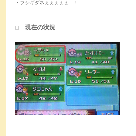
・フシギダネぇぇぇぇぇ！！
□ 現在の状況