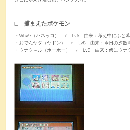
□ 捕まえたポケモン
・Why!?（ハネッコ） ♂ Lv6 由来：考え中にふ
・おでんヤダ（ヤドン） ♂ Lv8 由来：今日の夕飯
・ウナク～ル（ホーホー） ♀ Lv5 由来：傍にウナ