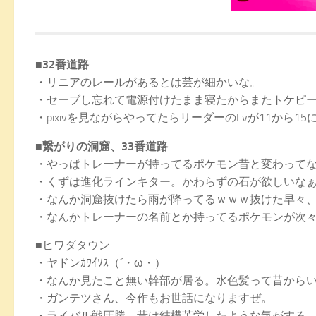
■32番道路
・リニアのレールがあるとは芸が細かいな。
・セーブし忘れて電源付けたまま寝たからまたトケピー
・pixivを見ながらやってたらリーダーのLvが11から
■繋がりの洞窟、33番道路
・やっぱトレーナーが持ってるポケモン昔と変わって
・くずは進化ラインキター。かわらずの石が欲しいな
・なんか洞窟抜けたら雨が降ってるｗｗｗ抜けた早々、
・なんかトレーナーの名前とか持ってるポケモンが次
■ヒワダタウン
・ヤドンｶﾜｲｿｽ（´・ω・）
・なんか見たこと無い幹部が居る。水色髪って昔から
・ガンテツさん、今作もお世話になりますぜ。
・ライバル戦圧勝。昔は結構苦労したような気がする