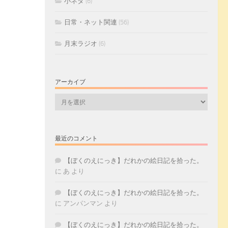
小ネタ
(6)
日常・ネット関連
(56)
月末ラジオ
(6)
アーカイブ
ア
ー
カ
イ
最近のコメント
ブ
【ぼくのえにっき】だれかの絵日記を拾った。
に
あ
より
【ぼくのえにっき】だれかの絵日記を拾った。
に
アンパンマン
より
【ぼくのえにっき】だれかの絵日記を拾った。