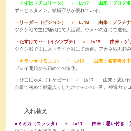
・くずは（チコリータ） ♀ Lv17 由来：ブログ名
ずっとスタメン。結構守りが優れている。
・リーダー（ピジョン） ♂ Lv18 由来：プラチ
ツクシ戦で主に蛹戦にて大活躍。ウメバの森にて進化
・たすけて･･･（イシツブテ） ♂ Lv19 由来：
ツクシ戦で主にストライク戦にて活躍。アカネ戦も頼
・キラッ★（モココ） ♂ Lv16 由来：名前考え
プレイ開始から初めての進化。
・ひこにゃん（トケピー） ♂ Lv17 由来：思い
金銀で初めて殿堂入りしたポケモンの一匹。神通力で
□ 入れ替え
●ミミカ（コラッタ） ♀ Lv11 由来：思い付き
ひこにゃんが居る為、ベンチ入り。