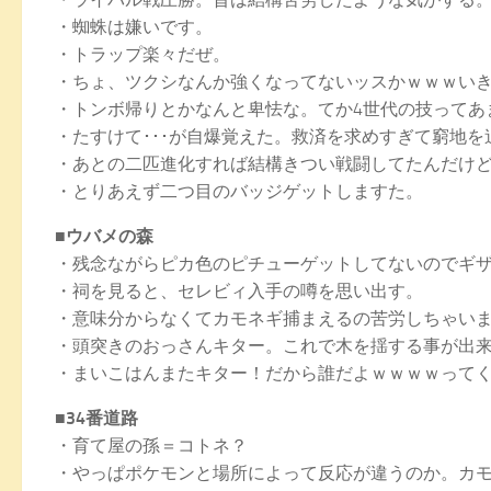
・蜘蛛は嫌いです。
・トラップ楽々だぜ。
・ちょ、ツクシなんか強くなってないッスかｗｗｗい
・トンボ帰りとかなんと卑怯な。てか4世代の技ってあ
・たすけて･･･が自爆覚えた。救済を求めすぎて窮地
・あとの二匹進化すれば結構きつい戦闘してたんだけ
・とりあえず二つ目のバッジゲットしますた。
■ウバメの森
・残念ながらピカ色のピチューゲットしてないのでギ
・祠を見ると、セレビィ入手の噂を思い出す。
・意味分からなくてカモネギ捕まえるの苦労しちゃい
・頭突きのおっさんキター。これで木を揺する事が出
・まいこはんまたキター！だから誰だよｗｗｗｗって
■34番道路
・育て屋の孫＝コトネ？
・やっぱポケモンと場所によって反応が違うのか。カモ