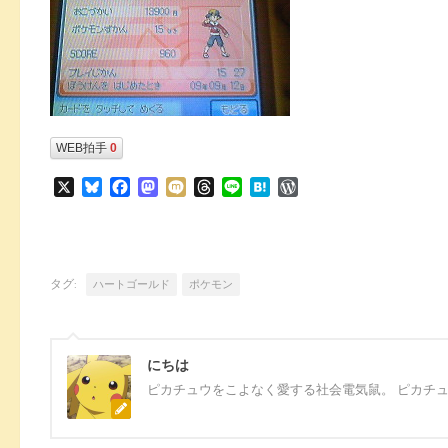
WEB拍手
0
X
Bluesky
Facebook
Mastodon
Mixi
Threads
Line
Hatena
WordPress
タグ:
ハートゴールド
ポケモン
にちは
ピカチュウをこよなく愛する社会電気鼠。 ピカチ