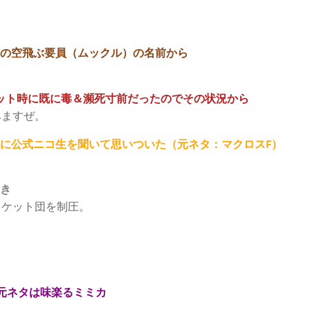
ナの空飛ぶ要員（ムックル）の名前から
。
ゲット時に既に毒＆瀕死寸前だったのでその状況から
みますぜ。
中に公式ニコ生を聞いて思いついた（元ネタ：マクロスF）
付き
ロケット団を制圧。
 元ネタは味楽るミミカ