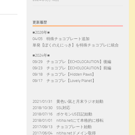
更新履歴
■2026年■
04/05 特殊チョコプレート追加
単発【ぼくのえにっき】を特殊チョコプレに統合
■2024年■
09/29 チョコプレ【ECHOLOCAUTION】後編
09/23 チョコプレ【ECHOLOCAUTION】前編
09/18 チョコプレ【Hidden Paws】
09/17 チョコプレ【Lovely Planet】
2021/01/31 黄色い鼠と月末ラジオ始動
2018/10/30 SSL対応
2018/07/16 ポケモンUS日記始動
2018/01/01 nitiha.netにて本格的に移転
2017/09/13 チョコプレート始動
2017/06/04 nitiha.netドメイン取得